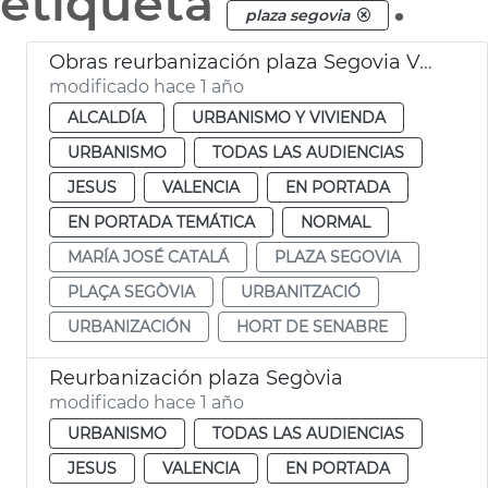
etiqueta
.
plaza segovia
Obras reurbanización plaza Segovia València
modificado hace 1 año
ALCALDÍA
URBANISMO Y VIVIENDA
URBANISMO
TODAS LAS AUDIENCIAS
JESUS
VALENCIA
EN PORTADA
EN PORTADA TEMÁTICA
NORMAL
MARÍA JOSÉ CATALÁ
PLAZA SEGOVIA
PLAÇA SEGÒVIA
URBANITZACIÓ
URBANIZACIÓN
HORT DE SENABRE
Reurbanización plaza Segòvia
modificado hace 1 año
URBANISMO
TODAS LAS AUDIENCIAS
JESUS
VALENCIA
EN PORTADA