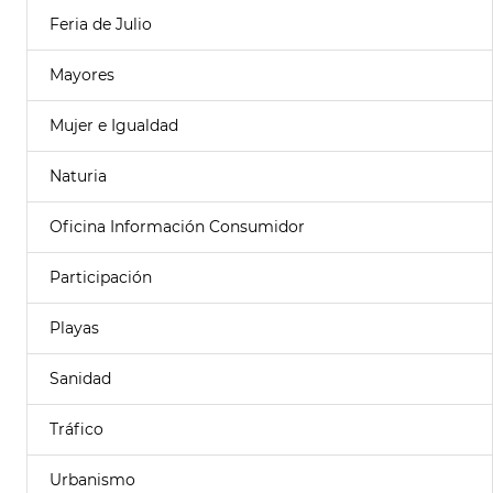
Feria de Julio
Mayores
Mujer e Igualdad
Naturia
Oficina Información Consumidor
Participación
Playas
Sanidad
Tráfico
Urbanismo