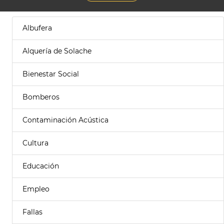
Albufera
Alquería de Solache
Bienestar Social
Bomberos
Contaminación Acústica
Cultura
Educación
Empleo
Fallas