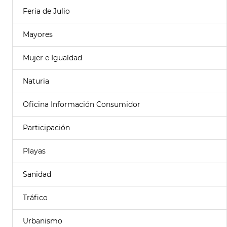
Feria de Julio
Mayores
Mujer e Igualdad
Naturia
Oficina Información Consumidor
Participación
Playas
Sanidad
Tráfico
Urbanismo