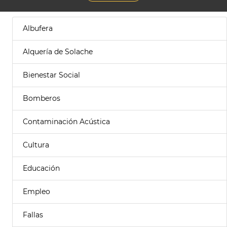
Albufera
Alquería de Solache
Bienestar Social
Bomberos
Contaminación Acústica
Cultura
Educación
Empleo
Fallas