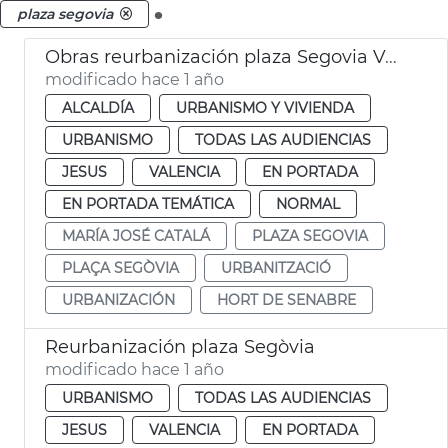
.
plaza segovia
Obras reurbanización plaza Segovia València
modificado hace 1 año
ALCALDÍA
URBANISMO Y VIVIENDA
URBANISMO
TODAS LAS AUDIENCIAS
JESUS
VALENCIA
EN PORTADA
EN PORTADA TEMÁTICA
NORMAL
MARÍA JOSÉ CATALÁ
PLAZA SEGOVIA
PLAÇA SEGÒVIA
URBANITZACIÓ
URBANIZACIÓN
HORT DE SENABRE
Reurbanización plaza Segòvia
modificado hace 1 año
URBANISMO
TODAS LAS AUDIENCIAS
JESUS
VALENCIA
EN PORTADA