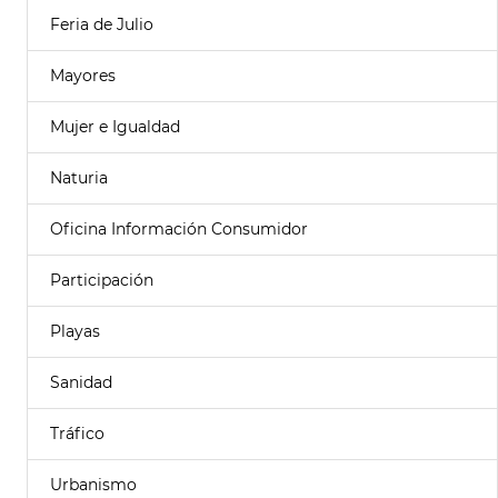
Feria de Julio
Mayores
Mujer e Igualdad
Naturia
Oficina Información Consumidor
Participación
Playas
Sanidad
Tráfico
Urbanismo