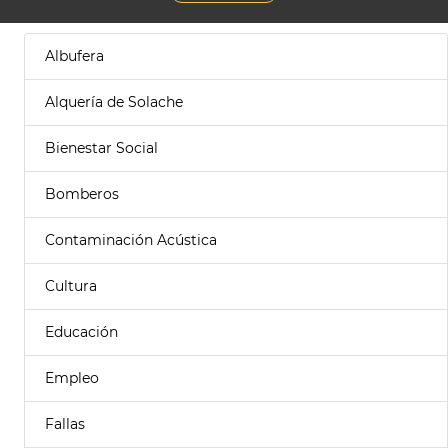
Albufera
Alquería de Solache
Bienestar Social
Bomberos
Contaminación Acústica
Cultura
Educación
Empleo
Fallas