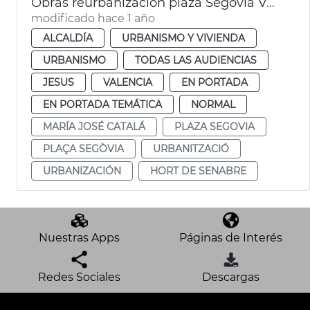
Obras reurbanización plaza Segovia València
modificado hace 1 año
ALCALDÍA
URBANISMO Y VIVIENDA
URBANISMO
TODAS LAS AUDIENCIAS
JESUS
VALENCIA
EN PORTADA
EN PORTADA TEMÁTICA
NORMAL
MARÍA JOSÉ CATALÁ
PLAZA SEGOVIA
PLAÇA SEGÒVIA
URBANITZACIÓ
URBANIZACIÓN
HORT DE SENABRE
Nuestras Apps
Páginas de Interés
Redes Sociales
Descargas