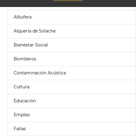
Albufera
Alquería de Solache
Bienestar Social
Bomberos
Contaminación Acústica
Cultura
Educación
Empleo
Fallas