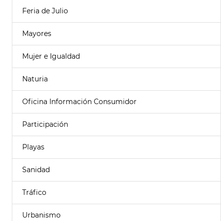
Feria de Julio
Mayores
Mujer e Igualdad
Naturia
Oficina Información Consumidor
Participación
Playas
Sanidad
Tráfico
Urbanismo