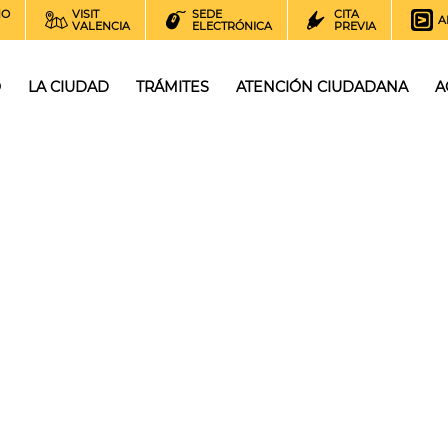
NO
VISIT
SEDE
CITA
A
VALENCIA
ELECTRÓNICA
PREVIA
O
LA CIUDAD
TRÁMITES
ATENCIÓN CIUDADANA
A