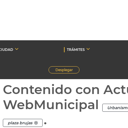
CIUDAD
TRÁMITES
Desplegar
Contenido con Act
WebMunicipal
Urbanism
.
plaza brujas