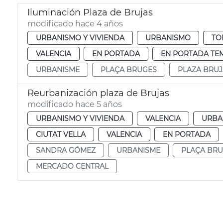
Iluminación Plaza de Brujas
modificado hace 4 años
URBANISMO Y VIVIENDA
URBANISMO
TO
VALENCIA
EN PORTADA
EN PORTADA TE
URBANISME
PLAÇA BRUGES
PLAZA BRUJ
Reurbanización plaza de Brujas
modificado hace 5 años
URBANISMO Y VIVIENDA
VALENCIA
URBA
CIUTAT VELLA
VALENCIA
EN PORTADA
SANDRA GÓMEZ
URBANISME
PLAÇA BR
MERCADO CENTRAL