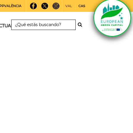
PPVALÈNCIA
VAL
CAS
CTUALIDAD