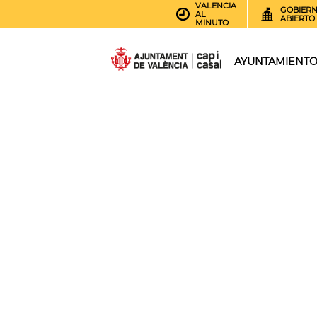
VALENCIA
GOBIER
AL
ABIERTO
MINUTO
AYUNTAMIENT