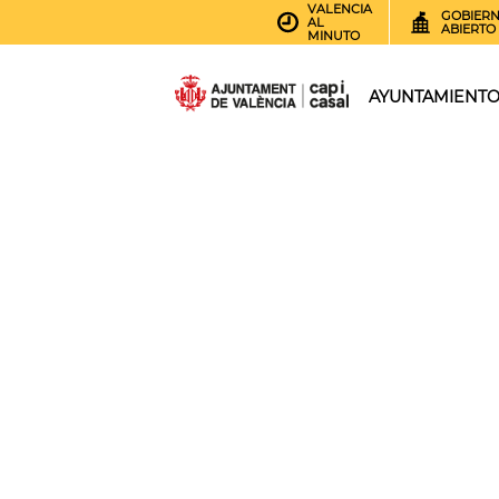
VALENCIA
GOBIER
AL
ABIERTO
MINUTO
AYUNTAMIENT