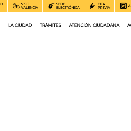
NO
VISIT
SEDE
CITA
A
VALENCIA
ELECTRÓNICA
PREVIA
O
LA CIUDAD
TRÁMITES
ATENCIÓN CIUDADANA
A