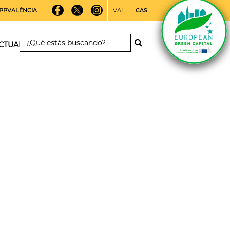
PPVALÈNCIA
VAL
CAS
CTUALIDAD