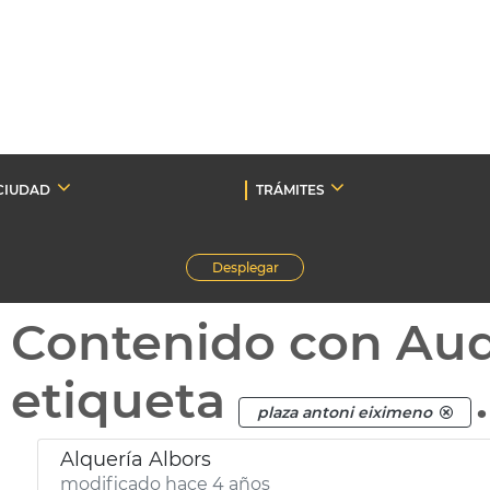
CIUDAD
TRÁMITES
Desplegar
Contenido con Au
etiqueta
.
plaza antoni eiximeno
Alquería Albors
modificado hace 4 años