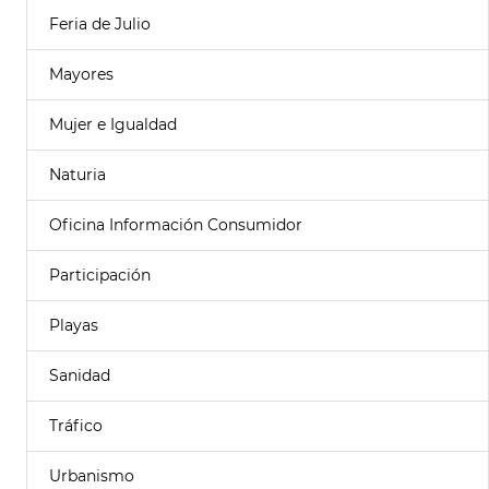
Feria de Julio
Mayores
Mujer e Igualdad
Naturia
Oficina Información Consumidor
Participación
Playas
Sanidad
Tráfico
Urbanismo