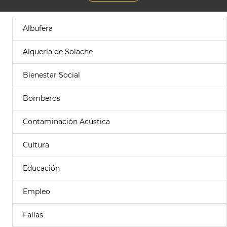
Albufera
Alquería de Solache
Bienestar Social
Bomberos
Contaminación Acústica
Cultura
Educación
Empleo
Fallas