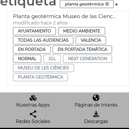
etiqueta
.
planta geotèrmica
Planta geotérmica Museo de las Ciencias
modificado hace 2 años
AYUNTAMIENTO
MEDIO AMBIENTE
TODAS LAS AUDIENCIAS
VALENCIA
EN PORTADA
EN PORTADA TEMÁTICA
NORMAL
JGL
NEXT GENERATION
MUSEU DE LES CIÈNCIES
PLANTA GEOTÈRMICA
Nuestras Apps
Páginas de Interés
Redes Sociales
Descargas