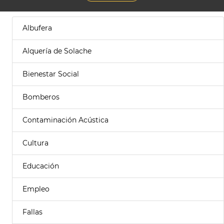
Albufera
Alquería de Solache
Bienestar Social
Bomberos
Contaminación Acústica
Cultura
Educación
Empleo
Fallas