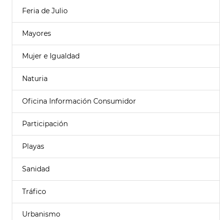
Feria de Julio
Mayores
Mujer e Igualdad
Naturia
Oficina Información Consumidor
Participación
Playas
Sanidad
Tráfico
Urbanismo