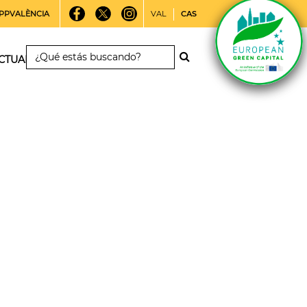
PPVALÈNCIA
VAL
CAS
CTUALIDAD