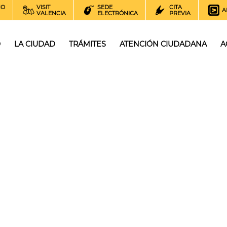
NO
VISIT
SEDE
CITA
A
VALENCIA
ELECTRÓNICA
PREVIA
O
LA CIUDAD
TRÁMITES
ATENCIÓN CIUDADANA
A