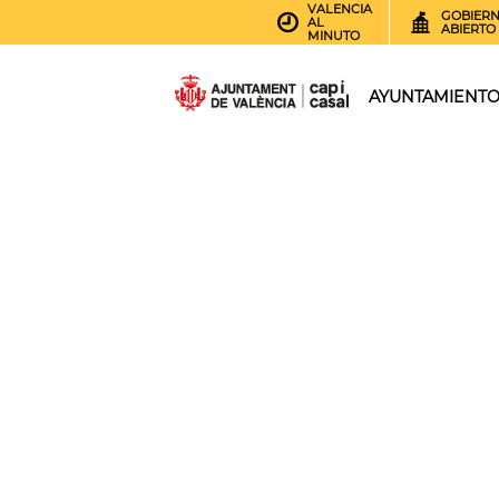
VALENCIA
GOBIER
AL
ABIERTO
MINUTO
AYUNTAMIENT