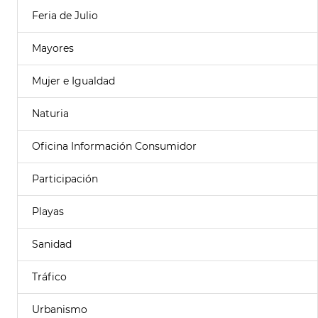
Feria de Julio
Mayores
Mujer e Igualdad
Naturia
Oficina Información Consumidor
Participación
Playas
Sanidad
Tráfico
Urbanismo