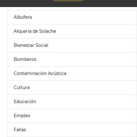
Albufera
Alquería de Solache
Bienestar Social
Bomberos
Contaminación Acústica
Cultura
Educación
Empleo
Fallas