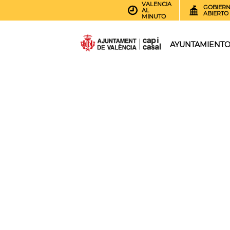
VALENCIA
GOBIER
AL
ABIERTO
MINUTO
AYUNTAMIENT