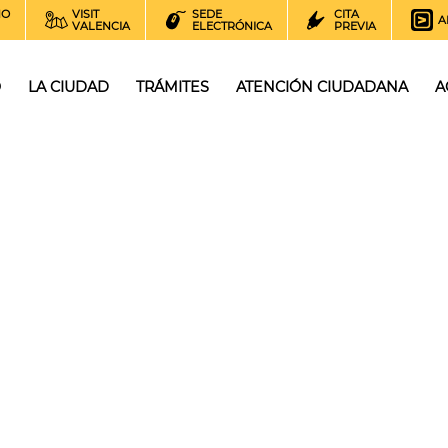
NO
VISIT
SEDE
CITA
A
VALENCIA
ELECTRÓNICA
PREVIA
O
LA CIUDAD
TRÁMITES
ATENCIÓN CIUDADANA
A