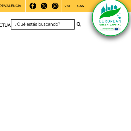
PPVALÈNCIA
VAL
CAS
CTUALIDAD