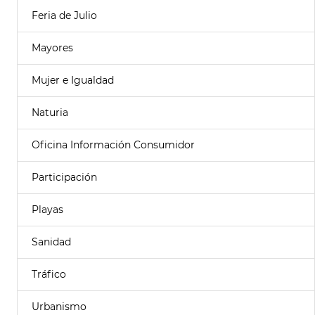
Feria de Julio
Mayores
Mujer e Igualdad
Naturia
Oficina Información Consumidor
Participación
Playas
Sanidad
Tráfico
Urbanismo