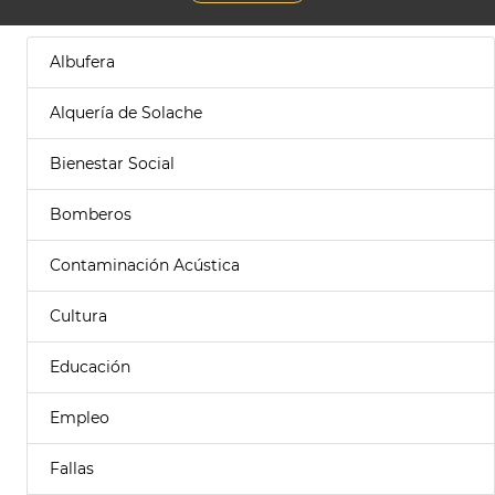
Albufera
Alquería de Solache
Bienestar Social
Bomberos
Contaminación Acústica
Cultura
Educación
Empleo
Fallas