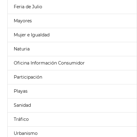
Feria de Julio
Mayores
Mujer e Igualdad
Naturia
Oficina Información Consumidor
Participación
Playas
Sanidad
Tráfico
Urbanismo