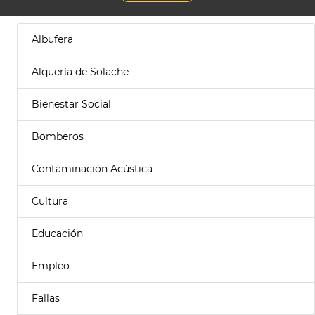
Albufera
Alquería de Solache
Bienestar Social
Bomberos
Contaminación Acústica
Cultura
Educación
Empleo
Fallas