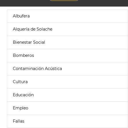
Albufera
Alquería de Solache
Bienestar Social
Bomberos
Contaminación Acústica
Cultura
Educación
Empleo
Fallas