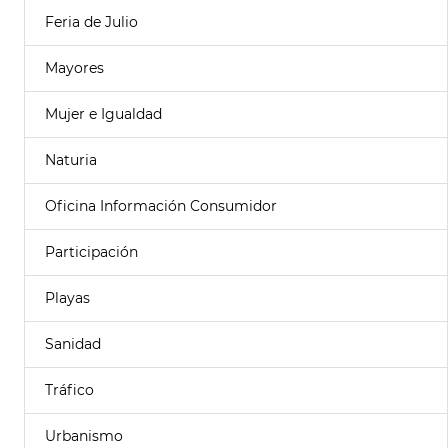
Feria de Julio
Mayores
Mujer e Igualdad
Naturia
Oficina Información Consumidor
Participación
Playas
Sanidad
Tráfico
Urbanismo