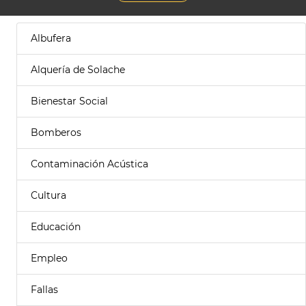
Albufera
Alquería de Solache
Bienestar Social
Bomberos
Contaminación Acústica
Cultura
Educación
Empleo
Fallas