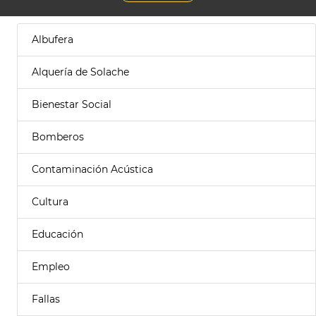
Albufera
Alquería de Solache
Bienestar Social
Bomberos
Contaminación Acústica
Cultura
Educación
Empleo
Fallas