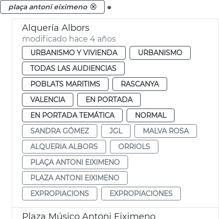
.
plaça antoni eiximeno
Alquería Albors
modificado hace 4 años
URBANISMO Y VIVIENDA
URBANISMO
TODAS LAS AUDIENCIAS
POBLATS MARITIMS
RASCANYA
VALENCIA
EN PORTADA
EN PORTADA TEMÁTICA
NORMAL
SANDRA GÓMEZ
JGL
MALVA ROSA
ALQUERIA ALBORS
ORRIOLS
PLAÇA ANTONI EIXIMENO
PLAZA ANTONI EIXIMENO
EXPROPIACIONS
EXPROPIACIONES
Plaza Músico Antoni Eiximeno