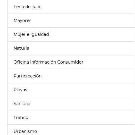
Feria de Julio
Mayores
Mujer e Igualdad
Naturia
Oficina Información Consumidor
Participación
Playas
Sanidad
Tráfico
Urbanismo