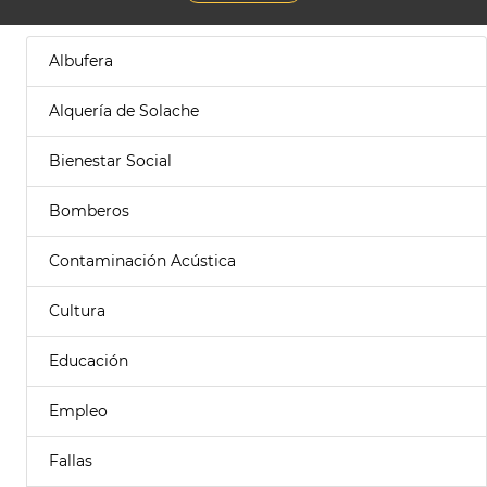
Albufera
Alquería de Solache
Bienestar Social
Bomberos
Contaminación Acústica
Cultura
Educación
Empleo
Fallas