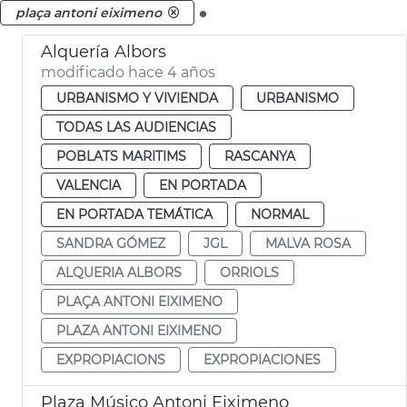
.
plaça antoni eiximeno
Alquería Albors
modificado hace 4 años
URBANISMO Y VIVIENDA
URBANISMO
TODAS LAS AUDIENCIAS
POBLATS MARITIMS
RASCANYA
VALENCIA
EN PORTADA
EN PORTADA TEMÁTICA
NORMAL
SANDRA GÓMEZ
JGL
MALVA ROSA
ALQUERIA ALBORS
ORRIOLS
PLAÇA ANTONI EIXIMENO
PLAZA ANTONI EIXIMENO
EXPROPIACIONS
EXPROPIACIONES
Plaza Músico Antoni Eiximeno