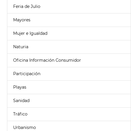
Feria de Julio
Mayores
Mujer e Igualdad
Naturia
Oficina Información Consumidor
Participación
Playas
Sanidad
Tráfico
Urbanismo