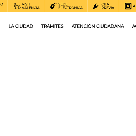
NO
VISIT
SEDE
CITA
A
VALENCIA
ELECTRÓNICA
PREVIA
O
LA CIUDAD
TRÁMITES
ATENCIÓN CIUDADANA
A