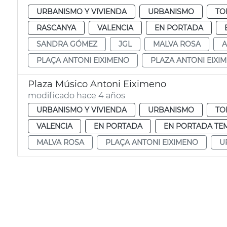
URBANISMO Y VIVIENDA
URBANISMO
TO
RASCANYA
VALENCIA
EN PORTADA
SANDRA GÓMEZ
JGL
MALVA ROSA
A
PLAÇA ANTONI EIXIMENO
PLAZA ANTONI EIXI
Plaza Músico Antoni Eiximeno
modificado hace 4 años
URBANISMO Y VIVIENDA
URBANISMO
TO
VALENCIA
EN PORTADA
EN PORTADA TE
MALVA ROSA
PLAÇA ANTONI EIXIMENO
U