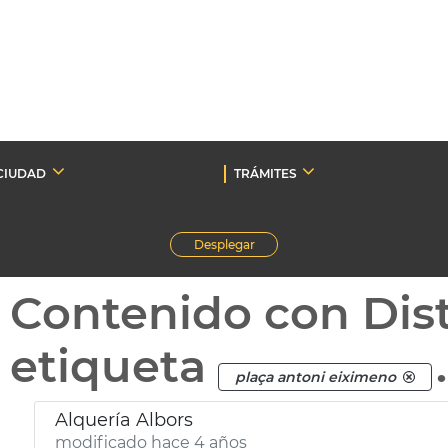
CIUDAD
TRÁMITES
Desplegar
Contenido con Dist
etiqueta
.
plaça antoni eiximeno
Alquería Albors
modificado hace 4 años