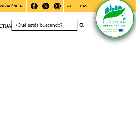
PPVALÈNCIA
VAL
CAS
CTUALIDAD