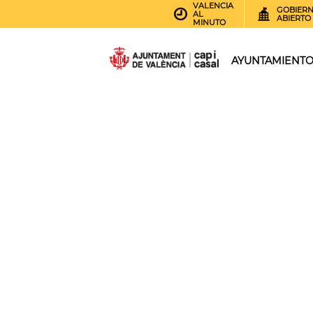
VALENCIA
GOBIER
AL
ABIERTO
MINUTO
AYUNTAMIENT