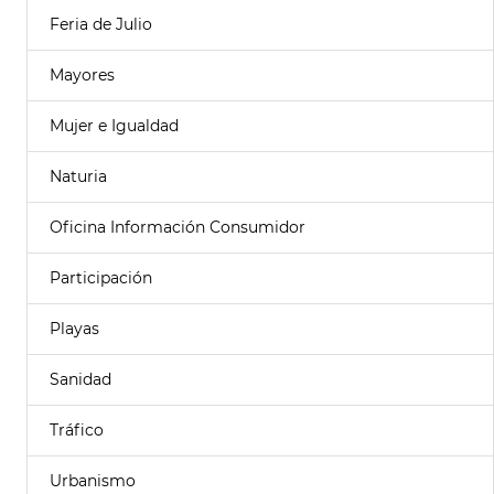
Feria de Julio
Mayores
Mujer e Igualdad
Naturia
Oficina Información Consumidor
Participación
Playas
Sanidad
Tráfico
Urbanismo