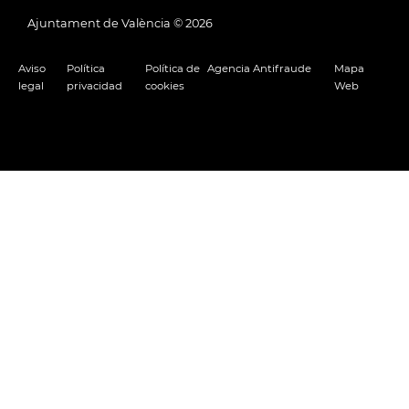
Ajuntament de València ©
2026
Aviso
Política
Política de
Agencia Antifraude
Mapa
legal
privacidad
cookies
Web