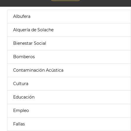
Albufera
Alquería de Solache
Bienestar Social
Bomberos
Contaminación Acústica
Cultura
Educación
Empleo
Fallas