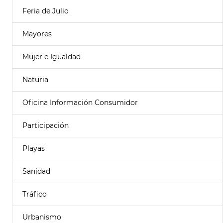
Feria de Julio
Mayores
Mujer e Igualdad
Naturia
Oficina Información Consumidor
Participación
Playas
Sanidad
Tráfico
Urbanismo