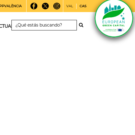
PPVALÈNCIA
VAL
CAS
CTUALIDAD