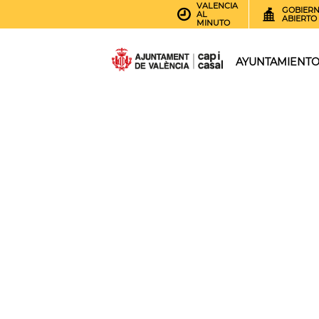
VALENCIA
GOBIER
AL
ABIERTO
MINUTO
AYUNTAMIENT