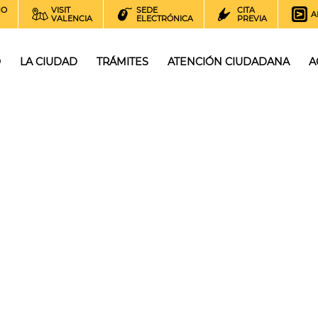
NO
VISIT
SEDE
CITA
A
VALENCIA
ELECTRÓNICA
PREVIA
O
LA CIUDAD
TRÁMITES
ATENCIÓN CIUDADANA
A