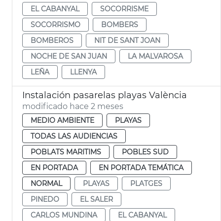
EL CABANYAL
SOCORRISME
SOCORRISMO
BOMBERS
BOMBEROS
NIT DE SANT JOAN
NOCHE DE SAN JUAN
LA MALVAROSA
LEÑA
LLENYA
Instalación pasarelas playas València
modificado hace 2 meses
MEDIO AMBIENTE
PLAYAS
TODAS LAS AUDIENCIAS
POBLATS MARITIMS
POBLES SUD
EN PORTADA
EN PORTADA TEMÁTICA
NORMAL
PLAYAS
PLATGES
PINEDO
EL SALER
CARLOS MUNDINA
EL CABANYAL