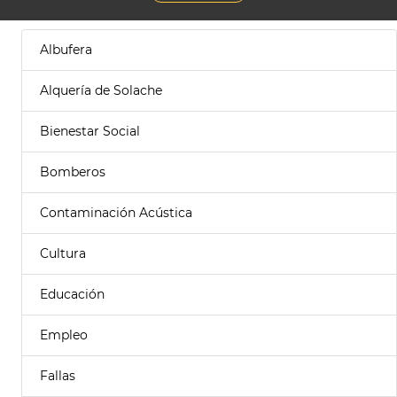
Albufera
Alquería de Solache
Bienestar Social
Bomberos
Contaminación Acústica
Cultura
Educación
Empleo
Fallas