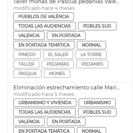
Taller monas de Pascua pedanías València
modificado hace 4 meses
PUEBLOS DE VALÈNCIA
TODAS LAS AUDIENCIAS
POBLES SUD
VALENCIA
EN PORTADA
EN PORTADA TEMÁTICA
NORMAL
PINEDO
EL SALER
LA TORRE
TALLER
PEDANÍAS
PEDANIES
PASQUA
MONES
Eliminación estrechamiento calle Marí Villamil Pinedo
modificado hace 5 meses
URBANISMO Y VIVIENDA
URBANISMO
TODAS LAS AUDIENCIAS
POBLES SUD
VALENCIA
EN PORTADA
EN PORTADA TEMÁTICA
NORMAL