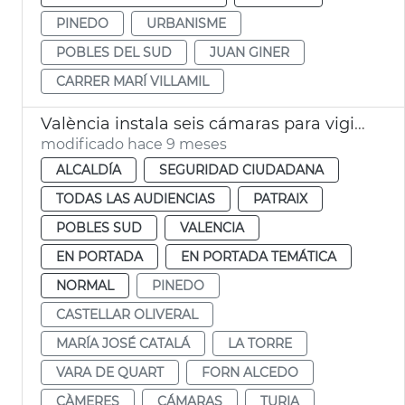
PINEDO
URBANISME
POBLES DEL SUD
JUAN GINER
CARRER MARÍ VILLAMIL
València instala seis cámaras para vigilar el caudal del Turia
modificado hace 9 meses
ALCALDÍA
SEGURIDAD CIUDADANA
TODAS LAS AUDIENCIAS
PATRAIX
POBLES SUD
VALENCIA
EN PORTADA
EN PORTADA TEMÁTICA
NORMAL
PINEDO
CASTELLAR OLIVERAL
MARÍA JOSÉ CATALÁ
LA TORRE
VARA DE QUART
FORN ALCEDO
CÀMERES
CÁMARAS
TURIA