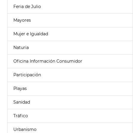
Feria de Julio
Mayores
Mujer e Igualdad
Naturia
Oficina Información Consumidor
Participación
Playas
Sanidad
Tráfico
Urbanismo