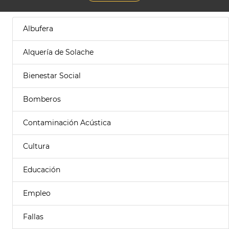
Albufera
Alquería de Solache
Bienestar Social
Bomberos
Contaminación Acústica
Cultura
Educación
Empleo
Fallas