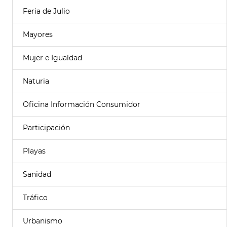
Feria de Julio
Mayores
Mujer e Igualdad
Naturia
Oficina Información Consumidor
Participación
Playas
Sanidad
Tráfico
Urbanismo