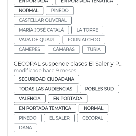
EN PORTADA
EN PORTADA TEMÁTICA
NORMAL
PINEDO
CASTELLAR OLIVERAL
MARÍA JOSÉ CATALÁ
LA TORRE
VARA DE QUART
FORN ALCEDO
CÀMERES
CÁMARAS
TURIA
CECOPAL suspende clases El Saler y Pinedo València
modificado hace 9 meses
SEGURIDAD CIUDADANA
TODAS LAS AUDIENCIAS
POBLES SUD
VALENCIA
EN PORTADA
EN PORTADA TEMÁTICA
NORMAL
PINEDO
EL SALER
CECOPAL
DANA