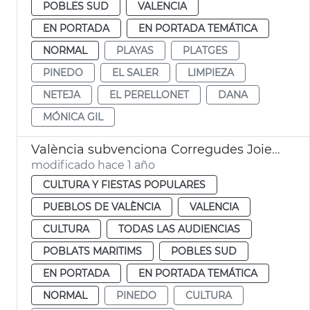
POBLES SUD
VALENCIA
EN PORTADA
EN PORTADA TEMÁTICA
NORMAL
PLAYAS
PLATGES
PINEDO
EL SALER
LIMPIEZA
NETEJA
EL PERELLONET
DANA
MÓNICA GIL
València subvenciona Corregudes Joies de Pinedo
modificado hace 1 año
CULTURA Y FIESTAS POPULARES
PUEBLOS DE VALÈNCIA
VALENCIA
CULTURA
TODAS LAS AUDIENCIAS
POBLATS MARITIMS
POBLES SUD
EN PORTADA
EN PORTADA TEMÁTICA
NORMAL
PINEDO
CULTURA