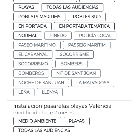
PLAYAS
TODAS LAS AUDIENCIAS
POBLATS MARITIMS
POBLES SUD
EN PORTADA
EN PORTADA TEMÁTICA
NORMAL
PINEDO
POLICÍA LOCAL
PASEO MARÍTIMO
PASSEIG MARÍTIM
EL CABANYAL
SOCORRISME
SOCORRISMO
BOMBERS
BOMBEROS
NIT DE SANT JOAN
NOCHE DE SAN JUAN
LA MALVAROSA
LEÑA
LLENYA
Instalación pasarelas playas València
modificado hace 2 meses
MEDIO AMBIENTE
PLAYAS
TODAS LAS AUDIENCIAS