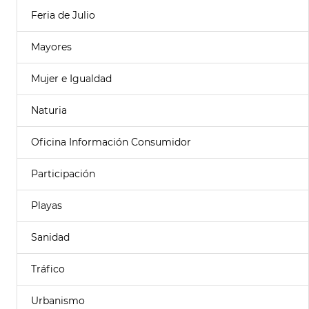
Feria de Julio
Mayores
Mujer e Igualdad
Naturia
Oficina Información Consumidor
Participación
Playas
Sanidad
Tráfico
Urbanismo