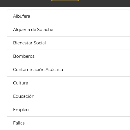
Albufera
Alquería de Solache
Bienestar Social
Bomberos
Contaminación Acústica
Cultura
Educación
Empleo
Fallas