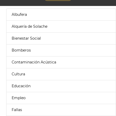
Albufera
Alquería de Solache
Bienestar Social
Bomberos
Contaminación Acústica
Cultura
Educación
Empleo
Fallas