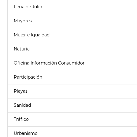
Feria de Julio
Mayores
Mujer e Igualdad
Naturia
Oficina Información Consumidor
Participación
Playas
Sanidad
Tráfico
Urbanismo