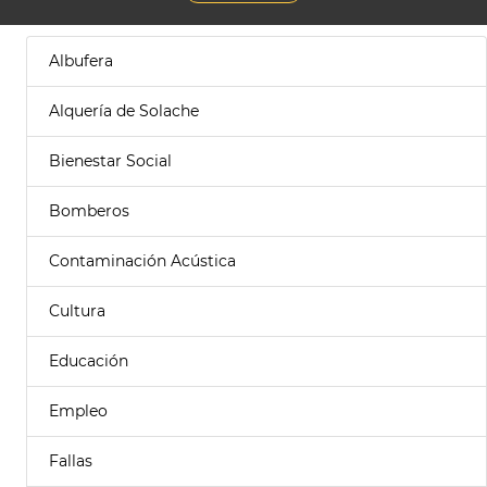
Albufera
Alquería de Solache
Bienestar Social
Bomberos
Contaminación Acústica
Cultura
Educación
Empleo
Fallas