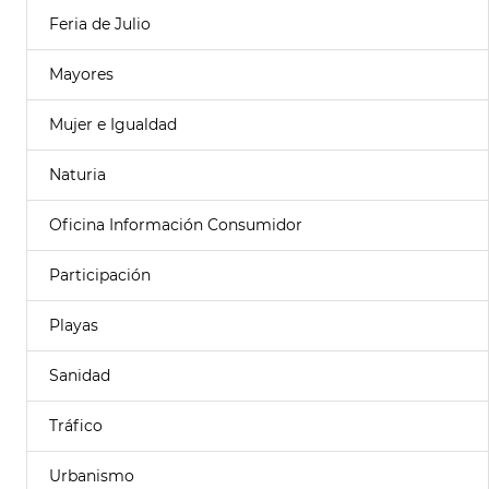
Feria de Julio
Mayores
Mujer e Igualdad
Naturia
Oficina Información Consumidor
Participación
Playas
Sanidad
Tráfico
Urbanismo