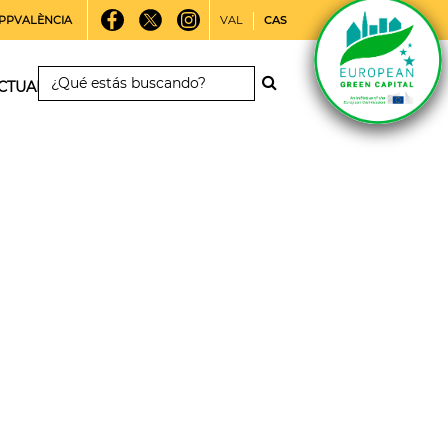
PPVALÈNCIA
VAL
CAS
CTUALIDAD