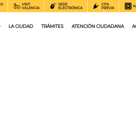
NO
VISIT
SEDE
CITA
A
VALENCIA
ELECTRÓNICA
PREVIA
O
LA CIUDAD
TRÁMITES
ATENCIÓN CIUDADANA
A