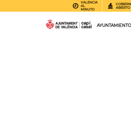
VALENCIA
GOBIER
AL
ABIERTO
MINUTO
AYUNTAMIENT