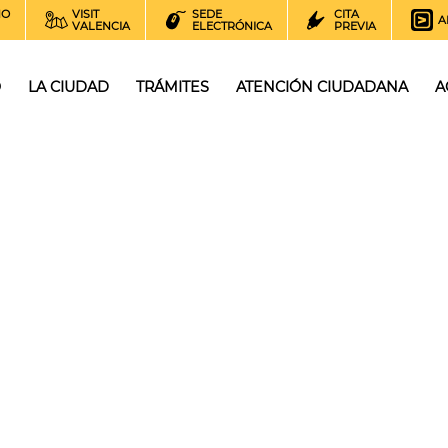
NO
VISIT
SEDE
CITA
A
VALENCIA
ELECTRÓNICA
PREVIA
O
LA CIUDAD
TRÁMITES
ATENCIÓN CIUDADANA
A