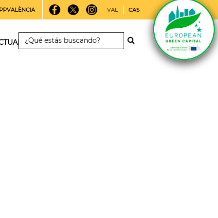
PPVALÈNCIA
VAL
CAS
CTUALIDAD