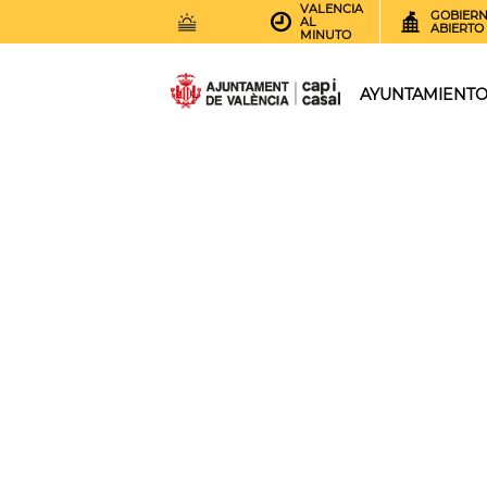
VALENCIA
GOBIER
AL
ABIERTO
MINUTO
30
AEMET.GRADOS
AYUNTAMIENT