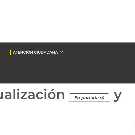
ATENCIÓN CIUDADANA
ualización
y
En portada