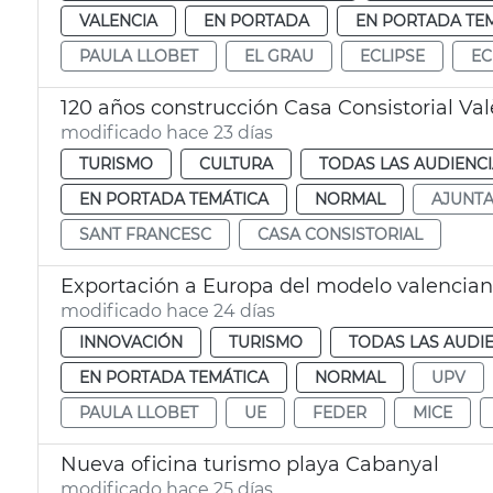
VALENCIA
EN PORTADA
EN PORTADA TE
PAULA LLOBET
EL GRAU
ECLIPSE
EC
120 años construcción Casa Consistorial Va
modificado hace 23 días
TURISMO
CULTURA
TODAS LAS AUDIENC
EN PORTADA TEMÁTICA
NORMAL
AJUNT
SANT FRANCESC
CASA CONSISTORIAL
Exportación a Europa del modelo valencian
modificado hace 24 días
INNOVACIÓN
TURISMO
TODAS LAS AUDI
EN PORTADA TEMÁTICA
NORMAL
UPV
PAULA LLOBET
UE
FEDER
MICE
Nueva oficina turismo playa Cabanyal
modificado hace 25 días