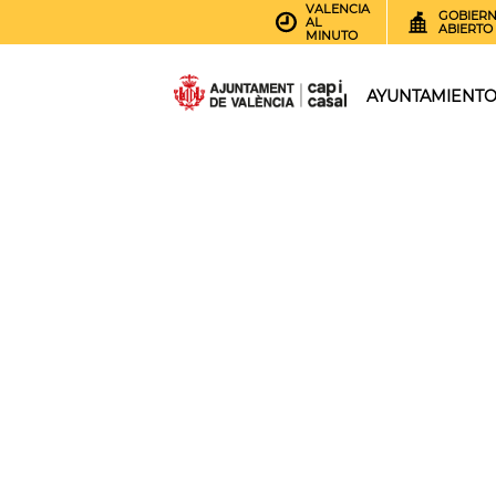
VALENCIA
GOBIER
AL
ABIERTO
MINUTO
AYUNTAMIENT