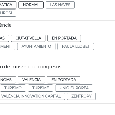
MÁTICA
NORMAL
LAS NAVES
LIPOSI
lència
IAS
CIUTAT VELLA
EN PORTADA
AMENT
AYUNTAMIENTO
PAULA LLOBET
o de turismo de congresos
ENCIAS
VALENCIA
EN PORTADA
TURISMO
TURISME
UNIÓ EUROPEA
VALÈNCIA INNOVATION CAPITAL
ZENTROPY