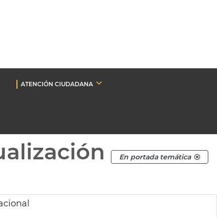
ATENCIÓN CIUDADANA
ualización
En portada temática
acional