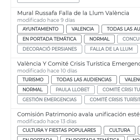
Mural Russafa Falla de la Llum València
modificado hace 9 días
AYUNTAMIENTO
VALENCIA
TODAS LAS AU
EN PORTADA TEMÁTICA
NORMAL
CONCU
DECORACIÓ PERSIANES
FALLA DE LA LLUM
València Y Comité Crisis Turística Emergen
modificado hace 10 días
TURISMO
TODAS LAS AUDIENCIAS
VALEN
NORMAL
PAULA LLOBET
COMITÉ CRISI TU
GESTIÓN EMERGENCIAS
COMITÉ CRISIS TURÍSI
Comisión Patrimonio avala unificación esté
modificado hace 13 días
CULTURA Y FIESTAS POPULARES
CULTURA