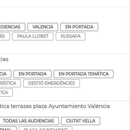
DIENCIAS
VALENCIA
EN PORTADA
RS
PAULA LLOBET
RUSSAFA
cias
CIA
EN PORTADA
EN PORTADA TEMÁTICA
RÍSTICA
GESTIÓ EMERGÈNCIES
TICA
tica terrazas plaza Ayuntamiento València
TODAS LAS AUDIENCIAS
CIUTAT VELLA