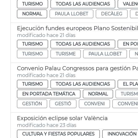
TURISMO
TODAS LAS AUDIENCIAS
VALEN
NORMAL
PAULA LLOBET
DECÀLEG
Ejecución fundes europeos Plano Sostenibil
modificado hace 21 días
TURISMO
TODAS LAS AUDIENCIAS
EN PO
TURISMO
TURISME
PAULA LLOBET
N
Convenio Palau Congressos para gestión Pa
modificado hace 21 días
TURISMO
TODAS LAS AUDIENCIAS
EL PL
EN PORTADA TEMÁTICA
NORMAL
TURIS
GESTIÓN
GESTIÓ
CONVENI
CONVEN
Exposición eclipse solar València
modificado hace 23 días
CULTURA Y FIESTAS POPULARES
INNOVACIÓN