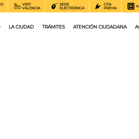
NO
VISIT
SEDE
CITA
A
VALENCIA
ELECTRÓNICA
PREVIA
O
LA CIUDAD
TRÁMITES
ATENCIÓN CIUDADANA
A