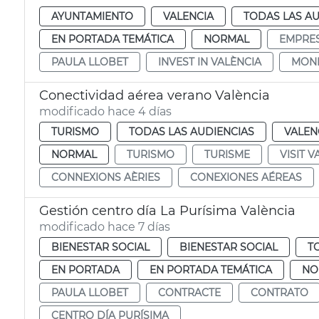
AYUNTAMIENTO
VALENCIA
TODAS LAS AU
EN PORTADA TEMÁTICA
NORMAL
EMPRE
PAULA LLOBET
INVEST IN VALÈNCIA
MON
Conectividad aérea verano València
modificado hace 4 días
TURISMO
TODAS LAS AUDIENCIAS
VALEN
NORMAL
TURISMO
TURISME
VISIT V
CONNEXIONS AÈRIES
CONEXIONES AÉREAS
Gestión centro día La Purísima València
modificado hace 7 días
BIENESTAR SOCIAL
BIENESTAR SOCIAL
T
EN PORTADA
EN PORTADA TEMÁTICA
NO
PAULA LLOBET
CONTRACTE
CONTRATO
CENTRO DÍA PURÍSIMA