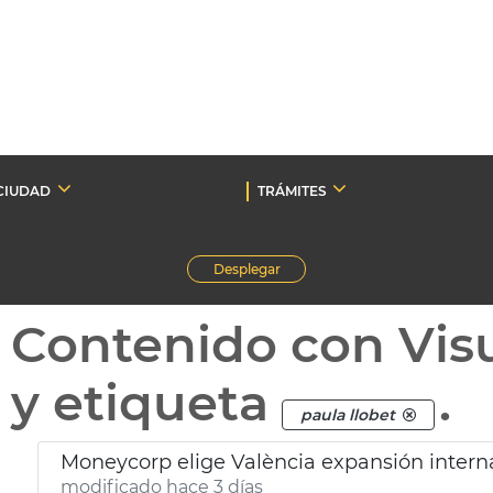
CIUDAD
TRÁMITES
Desplegar
Contenido con Vis
y etiqueta
.
paula llobet
Moneycorp elige València expansión intern
modificado hace 3 días