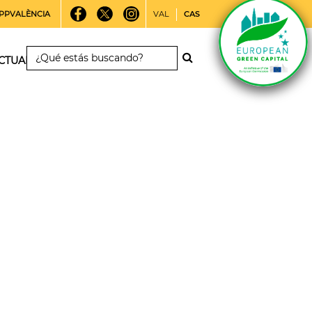
PPVALÈNCIA
VAL
CAS
CTUALIDAD