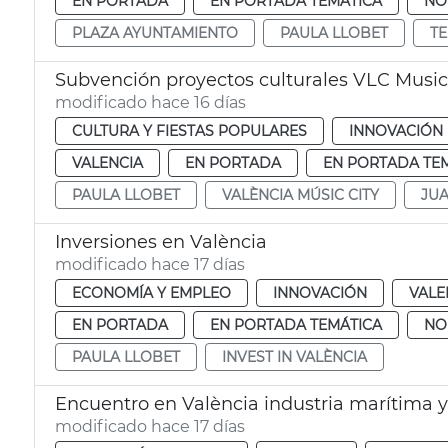
EN PORTADA
EN PORTADA TEMÁTICA
NO
PLAZA AYUNTAMIENTO
PAULA LLOBET
T
Subvención proyectos culturales VLC Music
modificado hace 16 días
CULTURA Y FIESTAS POPULARES
INNOVACIÓN
VALENCIA
EN PORTADA
EN PORTADA TE
PAULA LLOBET
VALÈNCIA MÚSIC CITY
JU
Inversiones en València
modificado hace 17 días
ECONOMÍA Y EMPLEO
INNOVACIÓN
VALE
EN PORTADA
EN PORTADA TEMÁTICA
NO
PAULA LLOBET
INVEST IN VALÈNCIA
Encuentro en València industria marítima y
modificado hace 17 días