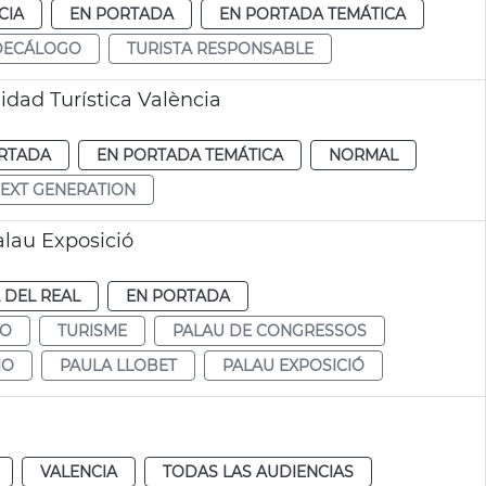
CIA
EN PORTADA
EN PORTADA TEMÁTICA
DECÁLOGO
TURISTA RESPONSABLE
idad Turística València
RTADA
EN PORTADA TEMÁTICA
NORMAL
EXT GENERATION
lau Exposició
A DEL REAL
EN PORTADA
MO
TURISME
PALAU DE CONGRESSOS
IO
PAULA LLOBET
PALAU EXPOSICIÓ
VALENCIA
TODAS LAS AUDIENCIAS