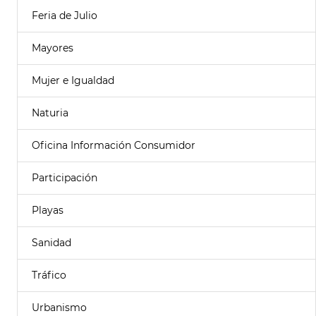
Feria de Julio
Mayores
Mujer e Igualdad
Naturia
Oficina Información Consumidor
Participación
Playas
Sanidad
Tráfico
Urbanismo