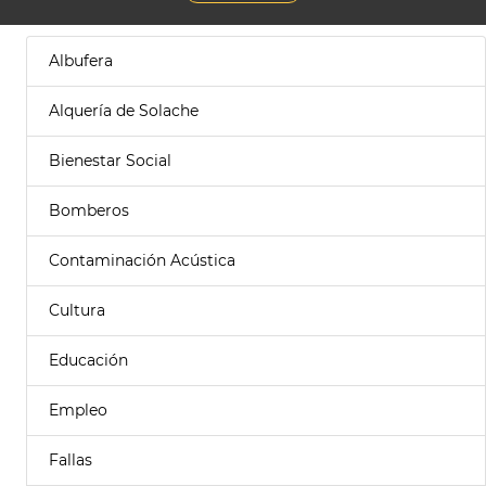
Albufera
Alquería de Solache
Bienestar Social
Bomberos
Contaminación Acústica
Cultura
Educación
Empleo
Fallas