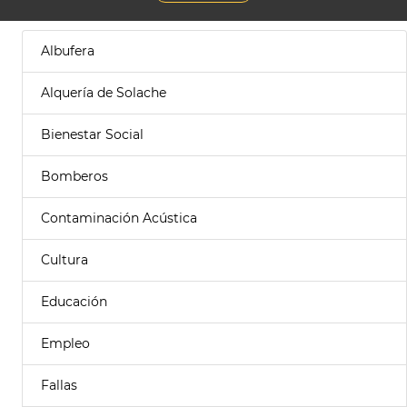
Albufera
Alquería de Solache
Bienestar Social
Bomberos
Contaminación Acústica
Cultura
Educación
Empleo
Fallas