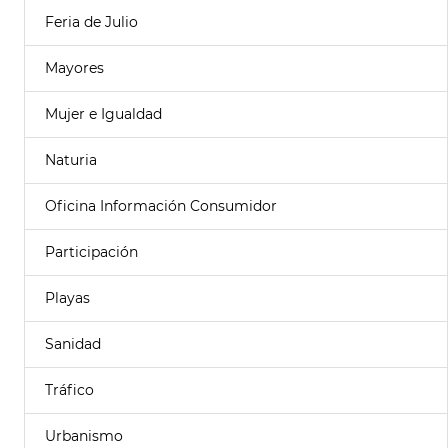
Feria de Julio
Mayores
Mujer e Igualdad
Naturia
Oficina Información Consumidor
Participación
Playas
Sanidad
Tráfico
Urbanismo