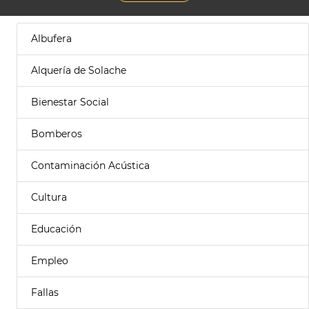
Albufera
Alquería de Solache
Bienestar Social
Bomberos
Contaminación Acústica
Cultura
Educación
Empleo
Fallas