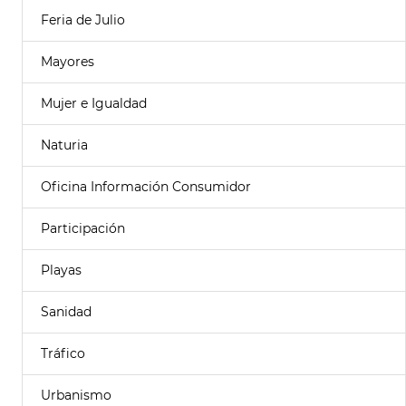
Feria de Julio
Mayores
Mujer e Igualdad
Naturia
Oficina Información Consumidor
Participación
Playas
Sanidad
Tráfico
Urbanismo