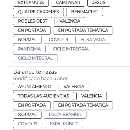
EXTRAMURS
CAMPANAR
JESUS
QUATRE CARRERES
BENIMACLET
POBLES OEST
VALENCIA
EN PORTADA
EN PORTADA TEMÁTICA
NORMAL
COVID-19
ELISA VALÍA
PANDÈMIA
CICLE INTREGRAL
CICLO INTEGRAL
Balance terrazas
modificado hace 5 años
AYUNTAMIENTO
VALENCIA
TODAS LAS AUDIENCIAS
VALENCIA
EN PORTADA
EN PORTADA TEMÁTICA
NORMAL
LUCÍA BEAMUD
COVID-19
ESPAI PÚBLIC