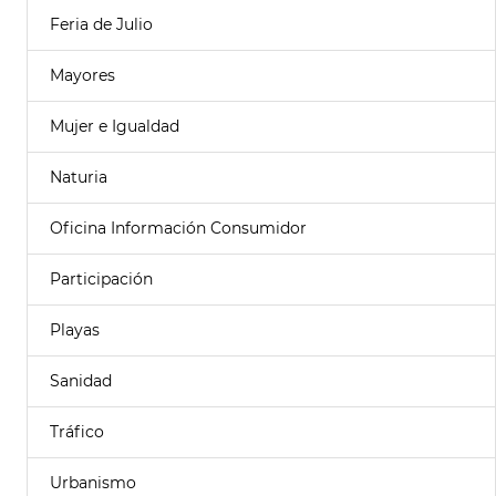
Feria de Julio
Mayores
Mujer e Igualdad
Naturia
Oficina Información Consumidor
Participación
Playas
Sanidad
Tráfico
Urbanismo