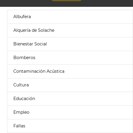
Albufera
Alquería de Solache
Bienestar Social
Bomberos
Contaminación Acústica
Cultura
Educación
Empleo
Fallas