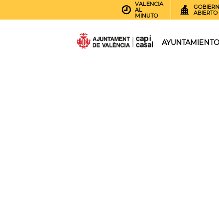
VALENCIA
GOBIER
AL
ABIERTO
MINUTO
AYUNTAMIENT