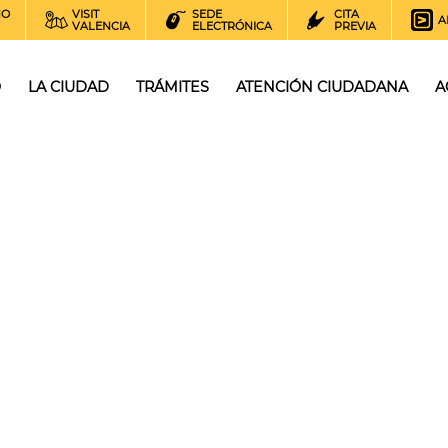
NO
VISIT
SEDE
CITA
A
VALENCIA
ELECTRÓNICA
PREVIA
O
LA CIUDAD
TRÁMITES
ATENCIÓN CIUDADANA
A