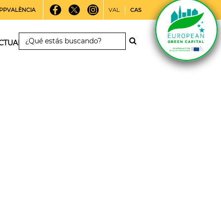
PPVALÈNCIA
VAL
CAS
CTUALIDAD