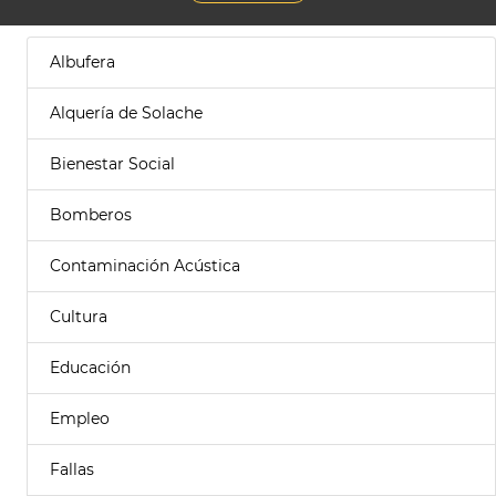
Albufera
Alquería de Solache
Bienestar Social
Bomberos
Contaminación Acústica
Cultura
Educación
Empleo
Fallas