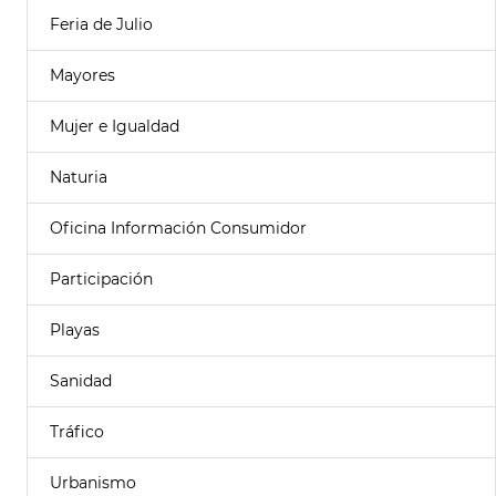
Feria de Julio
Mayores
Mujer e Igualdad
Naturia
Oficina Información Consumidor
Participación
Playas
Sanidad
Tráfico
Urbanismo