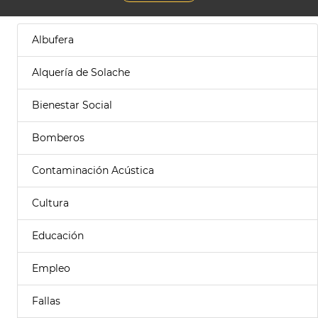
Albufera
Alquería de Solache
Bienestar Social
Bomberos
Contaminación Acústica
Cultura
Educación
Empleo
Fallas