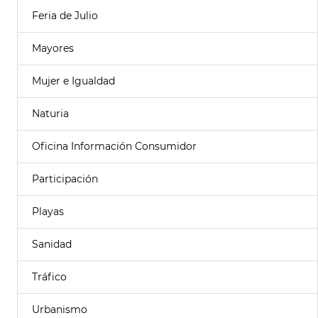
Feria de Julio
Mayores
Mujer e Igualdad
Naturia
Oficina Información Consumidor
Participación
Playas
Sanidad
Tráfico
Urbanismo