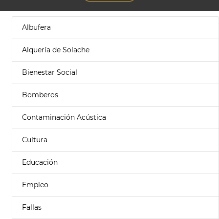
Albufera
Alquería de Solache
Bienestar Social
Bomberos
Contaminación Acústica
Cultura
Educación
Empleo
Fallas