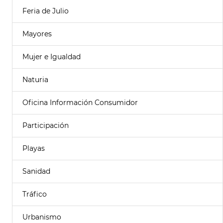
Feria de Julio
Mayores
Mujer e Igualdad
Naturia
Oficina Información Consumidor
Participación
Playas
Sanidad
Tráfico
Urbanismo