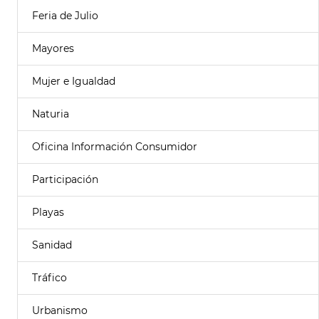
Feria de Julio
Mayores
Mujer e Igualdad
Naturia
Oficina Información Consumidor
Participación
Playas
Sanidad
Tráfico
Urbanismo