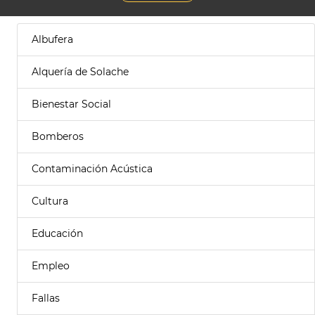
Albufera
Alquería de Solache
Bienestar Social
Bomberos
Contaminación Acústica
Cultura
Educación
Empleo
Fallas