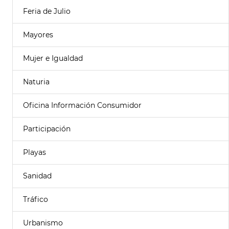
Feria de Julio
Mayores
Mujer e Igualdad
Naturia
Oficina Información Consumidor
Participación
Playas
Sanidad
Tráfico
Urbanismo