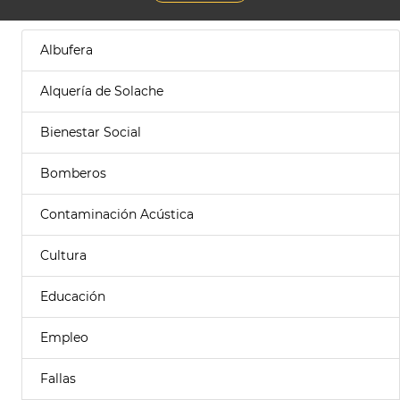
Albufera
Alquería de Solache
Bienestar Social
Bomberos
Contaminación Acústica
Cultura
Educación
Empleo
Fallas