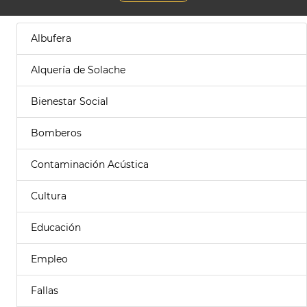
Albufera
Alquería de Solache
Bienestar Social
Bomberos
Contaminación Acústica
Cultura
Educación
Empleo
Fallas