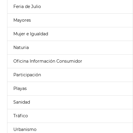
Feria de Julio
Mayores
Mujer e Igualdad
Naturia
Oficina Información Consumidor
Participación
Playas
Sanidad
Tráfico
Urbanismo