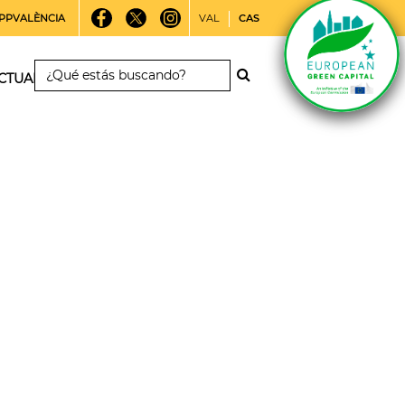
PPVALÈNCIA
VAL
CAS
CTUALIDAD