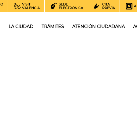
NO
VISIT
SEDE
CITA
A
VALENCIA
ELECTRÓNICA
PREVIA
O
LA CIUDAD
TRÁMITES
ATENCIÓN CIUDADANA
A