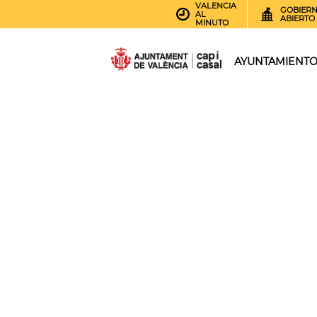
VALENCIA
GOBIER
AL
ABIERTO
MINUTO
AYUNTAMIENT