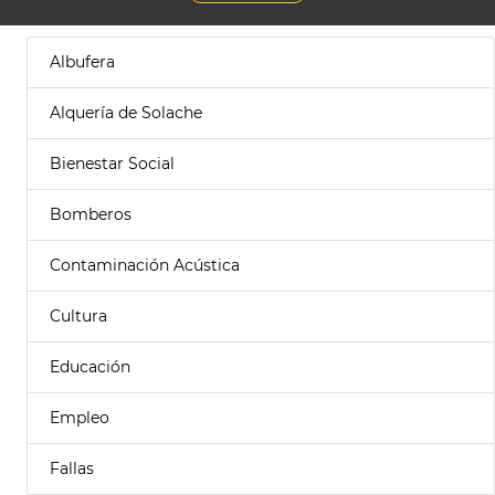
Albufera
Alquería de Solache
Bienestar Social
Bomberos
Contaminación Acústica
Cultura
Educación
Empleo
Fallas