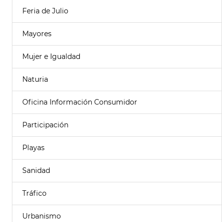
Feria de Julio
Mayores
Mujer e Igualdad
Naturia
Oficina Información Consumidor
Participación
Playas
Sanidad
Tráfico
Urbanismo