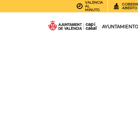
VALENCIA
GOBIER
AL
ABIERTO
MINUTO
AYUNTAMIENT