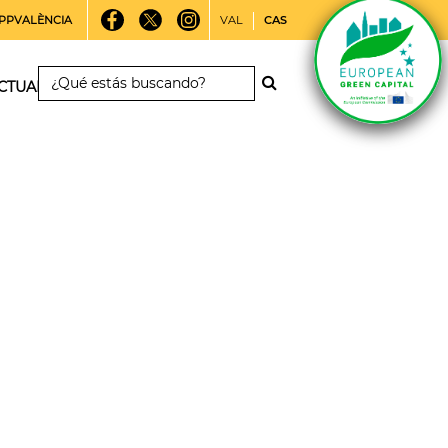
PPVALÈNCIA
VAL
CAS
CTUALIDAD