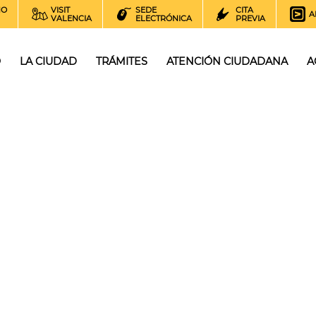
NO
VISIT
SEDE
CITA
A
VALENCIA
ELECTRÓNICA
PREVIA
O
LA CIUDAD
TRÁMITES
ATENCIÓN CIUDADANA
A