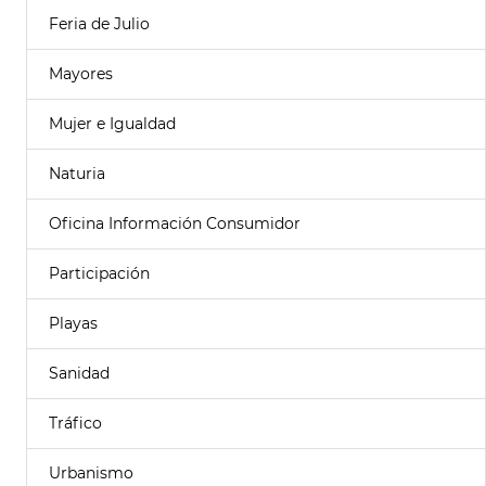
Feria de Julio
Mayores
Mujer e Igualdad
Naturia
Oficina Información Consumidor
Participación
Playas
Sanidad
Tráfico
Urbanismo