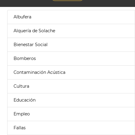
Albufera
Alquería de Solache
Bienestar Social
Bomberos
Contaminación Acústica
Cultura
Educación
Empleo
Fallas