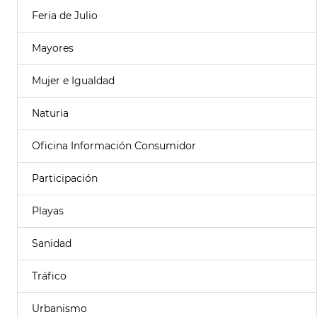
Feria de Julio
Mayores
Mujer e Igualdad
Naturia
Oficina Información Consumidor
Participación
Playas
Sanidad
Tráfico
Urbanismo