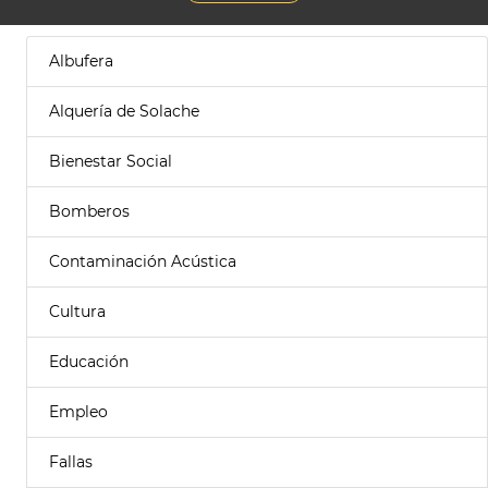
Albufera
Alquería de Solache
Bienestar Social
Bomberos
Contaminación Acústica
Cultura
Educación
Empleo
Fallas