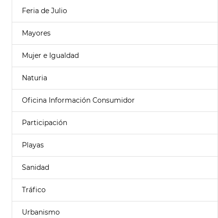
Feria de Julio
Mayores
Mujer e Igualdad
Naturia
Oficina Información Consumidor
Participación
Playas
Sanidad
Tráfico
Urbanismo