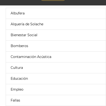
Albufera
Alquería de Solache
Bienestar Social
Bomberos
Contaminación Acústica
Cultura
Educación
Empleo
Fallas