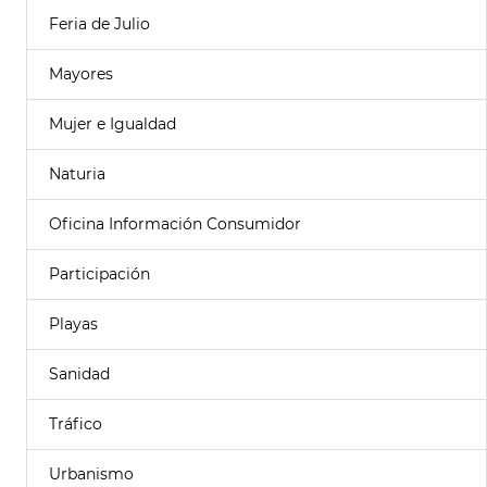
Feria de Julio
Mayores
Mujer e Igualdad
Naturia
Oficina Información Consumidor
Participación
Playas
Sanidad
Tráfico
Urbanismo