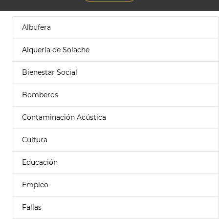
Albufera
Alquería de Solache
Bienestar Social
Bomberos
Contaminación Acústica
Cultura
Educación
Empleo
Fallas