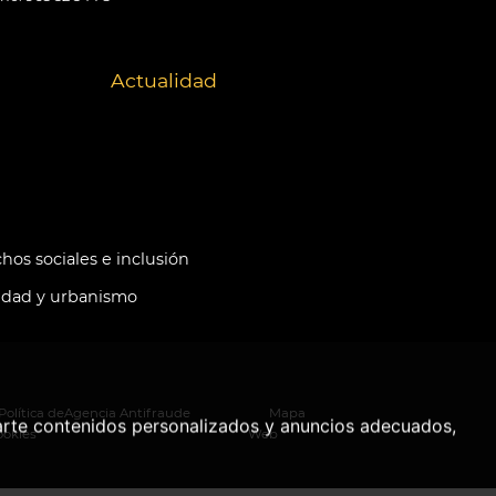
Actualidad
hos sociales e inclusión
idad y urbanismo
Política de
Agencia Antifraude
Mapa
arte contenidos personalizados y anuncios adecuados,
ookies
Web