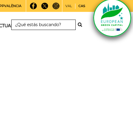
PPVALÈNCIA
VAL
CAS
CTUALIDAD