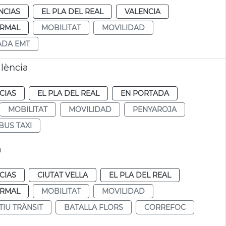
NCIAS
EL PLA DEL REAL
VALENCIA
RMAL
MOBILITAT
MOVILIDAD
ADA EMT
alència
CIAS
EL PLA DEL REAL
EN PORTADA
MOBILITAT
MOVILIDAD
PENYAROJA
BUS TAXI
a
CIAS
CIUTAT VELLA
EL PLA DEL REAL
RMAL
MOBILITAT
MOVILIDAD
TIU TRÀNSIT
BATALLA FLORS
CORREFOC