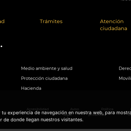
ad
Trámites
Atención
ciudadana
.
Medio ambiente y salud
Derec
Protección ciudadana
Movil
Hacienda
Accesibilidad
Aviso
Política
r tu experiencia de navegación en nuestra web, para mostr
legal
privacidad
c
r de donde llegan nuestros visitantes.