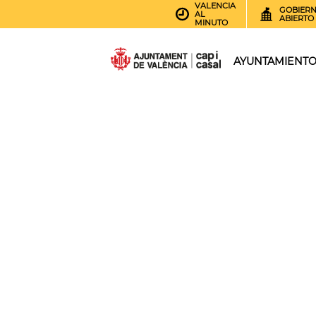
VALENCIA
GOBIER
AL
ABIERTO
MINUTO
AYUNTAMIENT