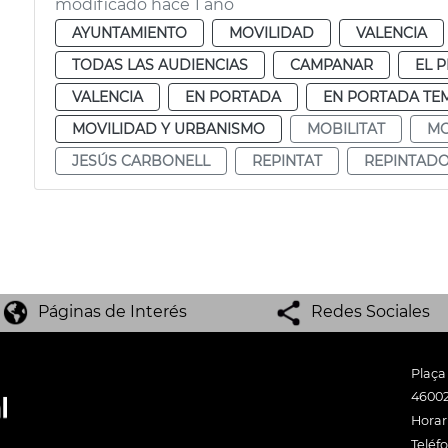
modificado hace 1 año
AYUNTAMIENTO
MOVILIDAD
VALENCIA
TODAS LAS AUDIENCIAS
CAMPANAR
EL P
VALENCIA
EN PORTADA
EN PORTADA TE
MOVILIDAD Y URBANISMO
MOBILITAT
MO
JESÚS CARBONELL
REPINTAT
REPINTAD
Páginas de Interés
Redes Sociales
Plaça
46002
Horari
Teléf