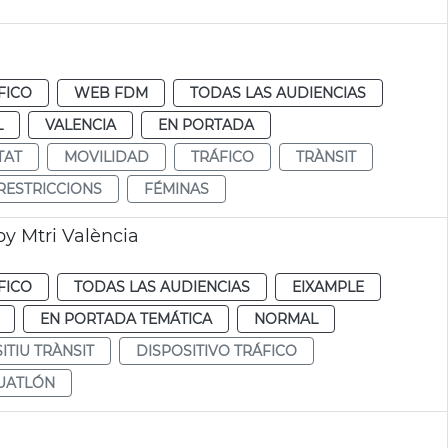
FICO
WEB FDM
TODAS LAS AUDIENCIAS
L
VALENCIA
EN PORTADA
TAT
MOVILIDAD
TRÁFICO
TRÀNSIT
RESTRICCIONS
FÉMINAS
by Mtri València
FICO
TODAS LAS AUDIENCIAS
EIXAMPLE
EN PORTADA TEMÁTICA
NORMAL
ITIU TRÀNSIT
DISPOSITIVO TRÁFICO
UATLÓN