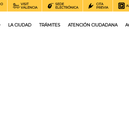
NO
VISIT
SEDE
CITA
A
VALENCIA
ELECTRÓNICA
PREVIA
O
LA CIUDAD
TRÁMITES
ATENCIÓN CIUDADANA
A