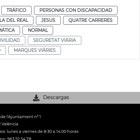
TRÁFICO
PERSONAS CON DISCAPACIDAD
LA DEL REAL
JESUS
QUATRE CARRERES
MÁTICA
NORMAL
VILIDAD
SEGURETAT VIÀRIA
O
MARQUES VIÀRIES
Descargas
 de l'Ajuntament nº 1
 València
os: lunes a viernes de 8:30 a 14:00 horas
ono: 963 52 54 78