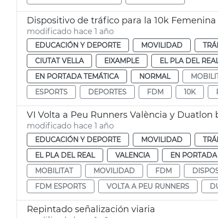
Dispositivo de tráfico para la 10k Femenina
modificado hace 1 año
EDUCACIÓN Y DEPORTE
MOVILIDAD
TRÁ
CIUTAT VELLA
EIXAMPLE
EL PLA DEL REA
EN PORTADA TEMÁTICA
NORMAL
MOBILI
ESPORTS
DEPORTES
FDM
10K
VI Volta a Peu Runners València y Duatlon 
modificado hace 1 año
EDUCACIÓN Y DEPORTE
MOVILIDAD
TRÁ
EL PLA DEL REAL
VALENCIA
EN PORTADA
MOBILITAT
MOVILIDAD
FDM
DISPOS
FDM ESPORTS
VOLTA A PEU RUNNERS
D
Repintado señalización viaria