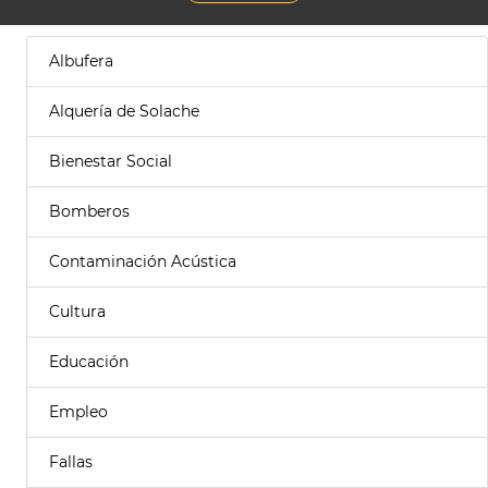
Albufera
Alquería de Solache
Bienestar Social
Bomberos
Contaminación Acústica
Cultura
Educación
Empleo
Fallas