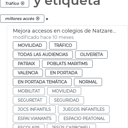
y etiqueta
Tráfico
.
millores accés
Mejora accesos en colegios de Natzaret, Soterres y Safranar
modificado hace 10 meses
MOVILIDAD
TRÁFICO
TODAS LAS AUDIENCIAS
OLIVERETA
PATRAIX
POBLATS MARITIMS
VALENCIA
EN PORTADA
EN PORTADA TEMÁTICA
NORMAL
MOBILITAT
MOVILIDAD
SEGURETAT
SEGURIDAD
JOCS INFANTILS
JUEGOS INFANTILES
ESPAI VIANANTS
ESPACIO PEATONAL
ESCOLARS
JESÚS CARBONELL