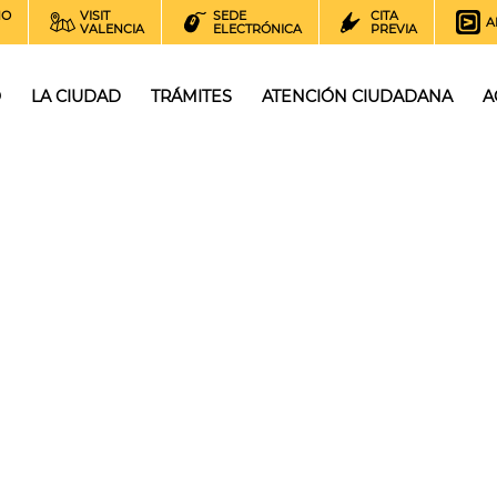
NO
VISIT
SEDE
CITA
A
VALENCIA
ELECTRÓNICA
PREVIA
O
LA CIUDAD
TRÁMITES
ATENCIÓN CIUDADANA
A