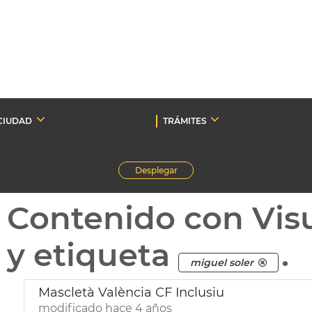
CIUDAD
TRÁMITES
Desplegar
Contenido con Vis
y etiqueta
.
miguel soler
Mascletà València CF Inclusiu
modificado hace 4 años