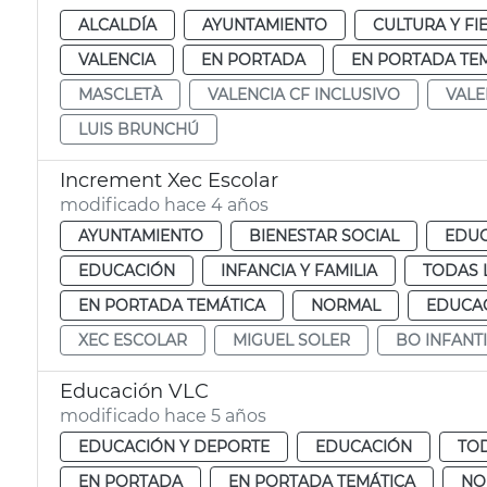
ALCALDÍA
AYUNTAMIENTO
CULTURA Y FI
VALENCIA
EN PORTADA
EN PORTADA TE
MASCLETÀ
VALENCIA CF INCLUSIVO
VALE
LUIS BRUNCHÚ
Increment Xec Escolar
modificado hace 4 años
AYUNTAMIENTO
BIENESTAR SOCIAL
EDUC
EDUCACIÓN
INFANCIA Y FAMILIA
TODAS 
EN PORTADA TEMÁTICA
NORMAL
EDUCAC
XEC ESCOLAR
MIGUEL SOLER
BO INFANTI
Educación VLC
modificado hace 5 años
EDUCACIÓN Y DEPORTE
EDUCACIÓN
TOD
EN PORTADA
EN PORTADA TEMÁTICA
NO