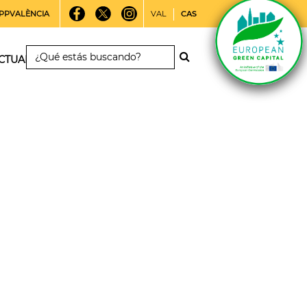
PPVALÈNCIA
VAL
CAS
CTUALIDAD