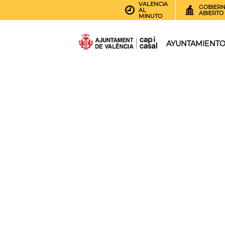
VALENCIA
GOBIER
AL
ABIERTO
MINUTO
AYUNTAMIENT